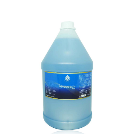
For oil massage : apply milk bath on dry skin for
a full body massage.