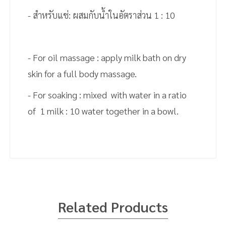
- สำหรับแช่: ผสมกับน้ำในอัตราส่วน 1 : 10
- For oil massage : apply milk bath on dry
skin for a full body massage.
- For soaking : mixed with water in a ratio
of 1 milk : 10 water together in a bowl.
White Oil, Carnation White Mineral Oil, Olive
น้ำนม อุดมไปด้วยวิตามินที่ช่วยให้สุขภาพผิวนวล
Oil, Jojoba Oil, Perfume
เนียน ขาวใสอย่างเป็นธรรมชาติ สามารถใช้แช่ร่างกาย
เพื่อผ่อนคลาย หรือนวดตัว เพื่อให้สุขภาพผิวดี ชุ่ม
Related Products
ชื่น